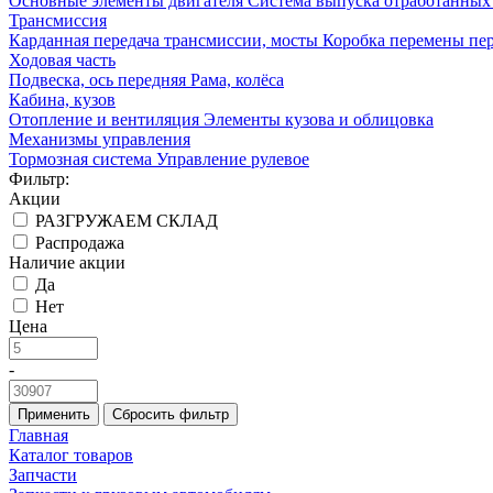
Основные элементы двигателя
Система выпуска отработанных 
Трансмиссия
Карданная передача трансмиссии, мосты
Коробка перемены пер
Ходовая часть
Подвеска, ось передняя
Рама, колёса
Кабина, кузов
Отопление и вентиляция
Элементы кузова и облицовка
Механизмы управления
Тормозная система
Управление рулевое
Фильтр:
Акции
РАЗГРУЖАЕМ СКЛАД
Распродажа
Наличие акции
Да
Нет
Цена
-
Применить
Сбросить фильтр
Главная
Каталог товаров
Запчасти