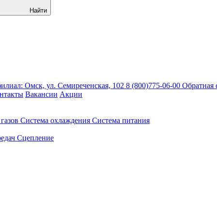
Найти
лиал: Омск, ул. Семиреченская, 102
8 (800)775-06-00
Обратная 
нтакты
Вакансии
Акции
газов
Система охлаждения
Система питания
едач
Сцепление