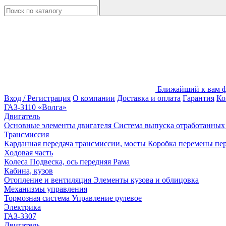
Ближайший к вам фи
Вход / Регистрация
О компании
Доставка и оплата
Гарантия
Ко
ГАЗ-3110 «Волга»
Двигатель
Основные элементы двигателя
Система выпуска отработанных 
Трансмиссия
Карданная передача трансмиссии, мосты
Коробка перемены пер
Ходовая часть
Колеса
Подвеска, ось передняя
Рама
Кабина, кузов
Отопление и вентиляция
Элементы кузова и облицовка
Механизмы управления
Тормозная система
Управление рулевое
Электрика
ГАЗ-3307
Двигатель