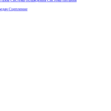
газов
Система охлаждения
Система питания
едач
Сцепление