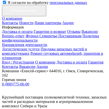
Я согласен на обработку
персональных данных
О компании
Контакты
Новости
Наши партнеры
Акции
Информация
Доставка и оплата
Гарантии и возврат
Отзывы
Вакансии
Вопрос-ответ
Журнал Семиречье
Поставщикам
Политика
конфиденциальности
Направления деятельности
Логистические услуги
Продажа запасных частей и
комплектующих
Ремонт грузовых автомобилей, прицепов и
п/прицепов
Вход / Регистрация
О компании
Доставка и оплата
Гарантия
Контакты
Вакансии
Акции
Компания «Енисей-сервис»
644016, г. Омск, Семиреченская,
102
Горячая линия
8 (800)775-06-00
Крупнейший поставщик полнокомплетной техники, запасных
частей и расходных материалов в агропромышленном
комплексе Сибири и Урала