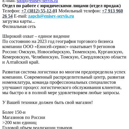
E-mail:
shop@enisey-servis.ru
Отдел по работе с юридическими лицами (отдел продаж)
Телефон:
+7 (3812) 55-12-0
1
Мобильный телефон:
+7 913 960
26 54
E-mail:
zapch@enisey-servis.ru
загрузка карты...
Филиальная сеть
Широкий охват – единое видение
По состоянию на 2023 год география торгового бизнеса
компании ООО «Енисей-сервис» охватывает 9 регионов
России: Омскую, Новосибирскую, Тюменскую, Курганскую,
Кемеровскую, Челябинскую, Томскую, Свердловскую области
и Алтайский край.
Развитая система логистики во многом предопределила успех
компании. Современный распределительный центр, развитая
номенклатура, команда профессиональных специалистов
улучшают процесс логистического обслуживания клиентов,
мы быстро и в полной мере удовлетворяем любые запросы.
У Вашей техники должен быть свой магазин!
Более 150-и
Магазинов по России
>200 млн единиц
Годовой объем реализации товаров