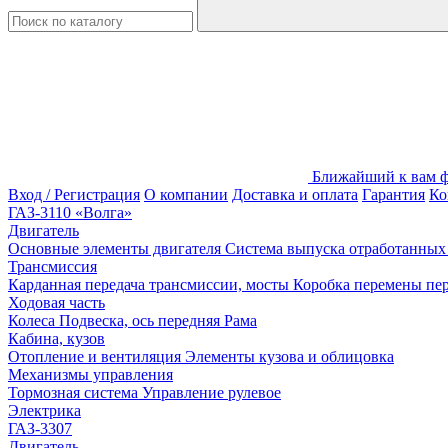
Ближайший к вам фи
Вход / Регистрация
О компании
Доставка и оплата
Гарантия
Ко
ГАЗ-3110 «Волга»
Двигатель
Основные элементы двигателя
Система выпуска отработанных 
Трансмиссия
Карданная передача трансмиссии, мосты
Коробка перемены пер
Ходовая часть
Колеса
Подвеска, ось передняя
Рама
Кабина, кузов
Отопление и вентиляция
Элементы кузова и облицовка
Механизмы управления
Тормозная система
Управление рулевое
Электрика
ГАЗ-3307
Двигатель