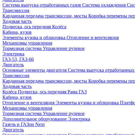
Система выпуска отработанных газов
Система охлаждения
Сис
Трансмиссия
Карданная передача трансмиссии, мосты
Коробка перемены пер
Ходовая часть
Подвеска, ось передняя
Колёса
Кабина, кузов
Элементы кузова и облицовка
Отопление и вентиляция
Механизмы управления
Тормозная система
Управление рулевое
Электрика
ГАЗ-53, ГАЗ-66
Двигатель
Основные элементы двигателя
Система выпуска отработанных 
Трансмиссия
Карданная передача трансмиссии, мосты
Коробка перемены пер
Ходовая часть
Колёса
Подвеска, ось передняя
Рама ГАЗ
Кабина, кузов
Отопление и вентиляция
Элементы кузова и облицовка
Платф
Механизмы управления
Тормозная система
Управление рулевое
Дополнительное оборудование
Электрика
Газель и ГАЗон Next
Двигатель