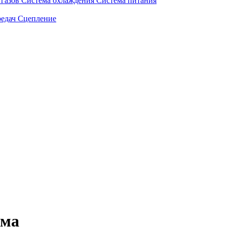
газов
Система охлаждения
Система питания
едач
Сцепление
ема