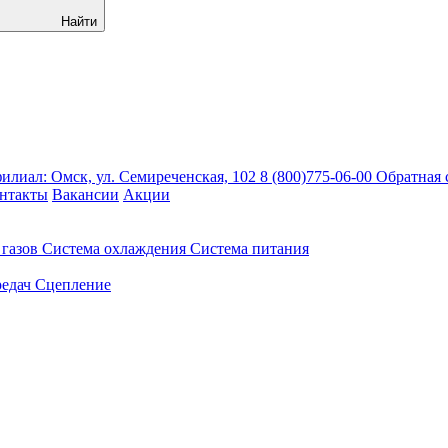
Найти
лиал: Омск, ул. Семиреченская, 102
8 (800)775-06-00
Обратная 
нтакты
Вакансии
Акции
газов
Система охлаждения
Система питания
едач
Сцепление