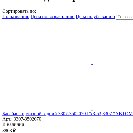
Сортировать по:
По названию
Цена по возрастанию
Цена по убыванию
Барабан тормозной задний 3307-3502070 ГАЗ-53,3307 "АВТО
Арт.: 3307-3502070
В наличии.
8863 ₽