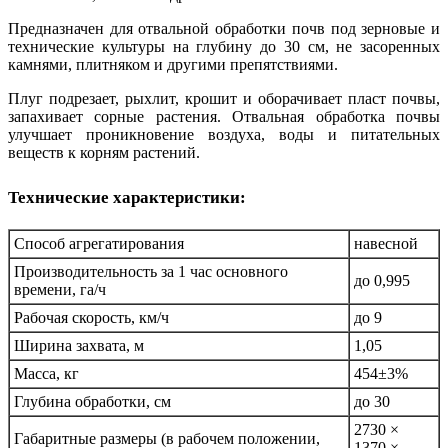
Предназначен для отвальной обработки почв под зерновые и
технические культуры на глубину до 30 см, не засоренных
камнями, плитняком и другими препятствиями.
Плуг подрезает, рыхлит, крошит и оборачивает пласт почвы,
запахивает сорные растения. Отвальная обработка почвы
улучшает проникновение воздуха, воды и питательных
веществ к корням растений.
Технические характеристики:
Способ агрегатирования
навесной
Производительность за 1 час основного
до 0,995
времени, га/ч
Рабочая скорость, км/ч
до 9
Ширина захвата, м
1,05
Масса, кг
454±3%
Глубина обработки, см
до 30
2730 ×
Габаритные размеры (в рабочем положении,
1370 ×