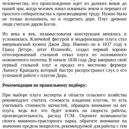
человечества, его происхождение идет из далеких веков до
нашей эры, когда человек начал осваивать земли и перешел от
простого собирательства к производящему труду. Нужно было
не только вспахивать, но и подрезать дерн. Плуг древние
люди считали даром Богов.
Из века в век, незамысловатая конструкция менялась и
усложнялась. Ключевой фигурой в модернизации плуга стал
американский кузнец Джон Дир. Именно он в 1837 году в
Гранд Детуре, штат Иллинойс, создал первый хорошо
отполированный стальной отвал плуга из поломанного
ножовочного полотна. В начале 1838 года Дир завершил свой
первый стальной плуг и продал его местному фермеру
Льюису Крандалу, который быстро распространил слух о его
успешной работе с плугом Дира.
Рекомендации по правильному подбору:
При выборе плуга эксперты в области сельского хозяйства
рекомендуют считать стоимость владения плугом, то есть
учитывать стоимость запчастей, обращать внимание на вес
плуга, ведь все это будет влиять на скорость работы,
производительность, расход ГСМ. Оцените возможности
своего машинно-тракторного парка, обратите внимание на
значению предела мощности, рекомендуемой для работы с тем