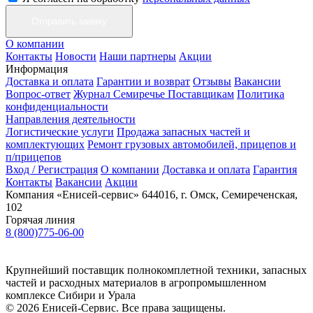
О компании
Контакты
Новости
Наши партнеры
Акции
Информация
Доставка и оплата
Гарантии и возврат
Отзывы
Вакансии
Вопрос-ответ
Журнал Семиречье
Поставщикам
Политика
конфиденциальности
Направления деятельности
Логистические услуги
Продажа запасных частей и
комплектующих
Ремонт грузовых автомобилей, прицепов и
п/прицепов
Вход / Регистрация
О компании
Доставка и оплата
Гарантия
Контакты
Вакансии
Акции
Компания «Енисей-сервис»
644016, г. Омск, Семиреченская,
102
Горячая линия
8 (800)775-06-00
Крупнейший поставщик полнокомплетной техники, запасных
частей и расходных материалов в агропромышленном
комплексе Сибири и Урала
© 2026 Енисей-Сервис. Все права защищены.