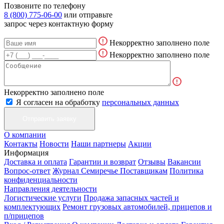
Позвоните по телефону
8 (800) 775-06-00
или отправьте
запрос через контактную форму
Некорректно заполнено поле
Некорректно заполнено поле
Некорректно заполнено поле
Я согласен на обработку
персональных данных
О компании
Контакты
Новости
Наши партнеры
Акции
Информация
Доставка и оплата
Гарантии и возврат
Отзывы
Вакансии
Вопрос-ответ
Журнал Семиречье
Поставщикам
Политика
конфиденциальности
Направления деятельности
Логистические услуги
Продажа запасных частей и
комплектующих
Ремонт грузовых автомобилей, прицепов и
п/прицепов