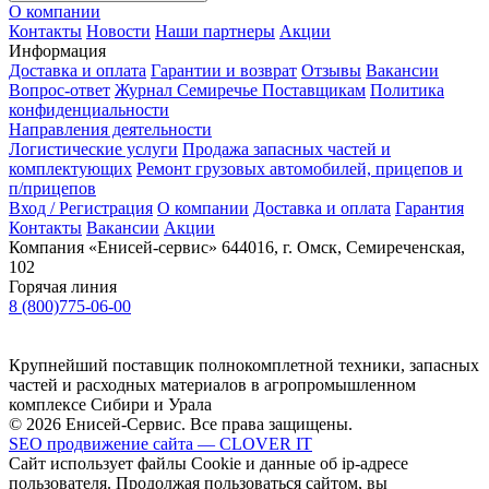
О компании
Контакты
Новости
Наши партнеры
Акции
Информация
Доставка и оплата
Гарантии и возврат
Отзывы
Вакансии
Вопрос-ответ
Журнал Семиречье
Поставщикам
Политика
конфиденциальности
Направления деятельности
Логистические услуги
Продажа запасных частей и
комплектующих
Ремонт грузовых автомобилей, прицепов и
п/прицепов
Вход / Регистрация
О компании
Доставка и оплата
Гарантия
Контакты
Вакансии
Акции
Компания «Енисей-сервис»
644016, г. Омск, Семиреченская,
102
Горячая линия
8 (800)775-06-00
Крупнейший поставщик полнокомплетной техники, запасных
частей и расходных материалов в агропромышленном
комплексе Сибири и Урала
© 2026 Енисей-Сервис. Все права защищены.
SEO продвижение сайта — CLOVER IT
Сайт использует файлы Cookie и данные об ip-адресе
пользователя. Продолжая пользоваться сайтом, вы