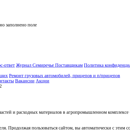
но заполнено поле
с-ответ
Журнал Семиречье
Поставщикам
Политика конфиденци
ющих
Ремонт грузовых автомобилей, прицепов и п/прицепов
нтакты
Вакансии
Акции
2
астей и расходных материалов в агропромышленном комплексе
еля. Продолжая пользоваться сайтом, вы автоматически с этим с