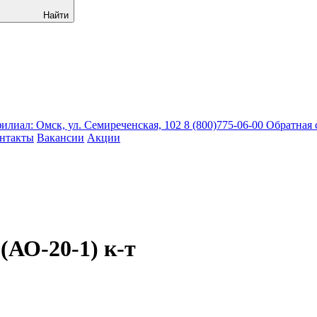
Найти
лиал: Омск, ул. Семиреченская, 102
8 (800)775-06-00
Обратная 
нтакты
Вакансии
Акции
АО-20-1) к-т