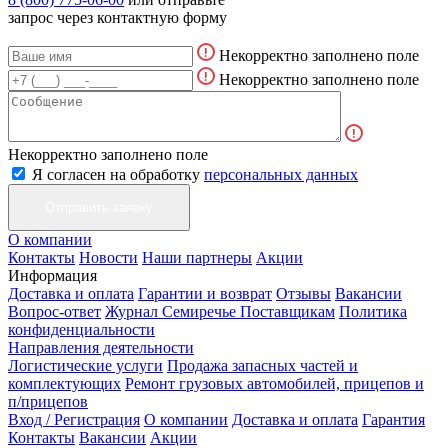
запрос через контактную форму
Некорректно заполнено поле
Некорректно заполнено поле
Некорректно заполнено поле
Я согласен на обработку
персональных данных
О компании
Контакты
Новости
Наши партнеры
Акции
Информация
Доставка и оплата
Гарантии и возврат
Отзывы
Вакансии
Вопрос-ответ
Журнал Семиречье
Поставщикам
Политика
конфиденциальности
Направления деятельности
Логистические услуги
Продажа запасных частей и
комплектующих
Ремонт грузовых автомобилей, прицепов и
п/прицепов
Вход / Регистрация
О компании
Доставка и оплата
Гарантия
Контакты
Вакансии
Акции