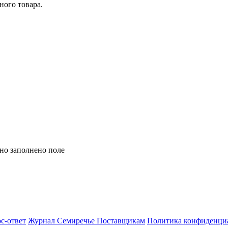
ного товара.
но заполнено поле
с-ответ
Журнал Семиречье
Поставщикам
Политика конфиденци