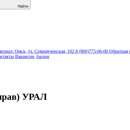
Найти
лиал: Омск, ул. Семиреченская, 102
8 (800)775-06-00
Обратная 
нтакты
Вакансии
Акции
(прав) УРАЛ