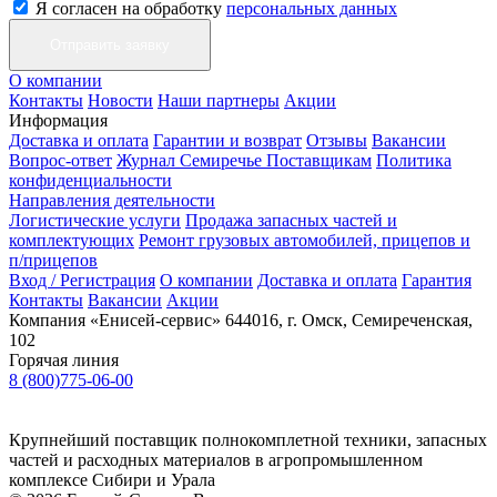
Я согласен на обработку
персональных данных
О компании
Контакты
Новости
Наши партнеры
Акции
Информация
Доставка и оплата
Гарантии и возврат
Отзывы
Вакансии
Вопрос-ответ
Журнал Семиречье
Поставщикам
Политика
конфиденциальности
Направления деятельности
Логистические услуги
Продажа запасных частей и
комплектующих
Ремонт грузовых автомобилей, прицепов и
п/прицепов
Вход / Регистрация
О компании
Доставка и оплата
Гарантия
Контакты
Вакансии
Акции
Компания «Енисей-сервис»
644016, г. Омск, Семиреченская,
102
Горячая линия
8 (800)775-06-00
Крупнейший поставщик полнокомплетной техники, запасных
частей и расходных материалов в агропромышленном
комплексе Сибири и Урала