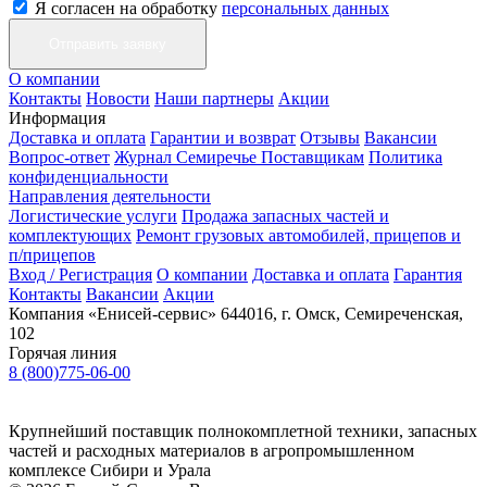
Я согласен на обработку
персональных данных
О компании
Контакты
Новости
Наши партнеры
Акции
Информация
Доставка и оплата
Гарантии и возврат
Отзывы
Вакансии
Вопрос-ответ
Журнал Семиречье
Поставщикам
Политика
конфиденциальности
Направления деятельности
Логистические услуги
Продажа запасных частей и
комплектующих
Ремонт грузовых автомобилей, прицепов и
п/прицепов
Вход / Регистрация
О компании
Доставка и оплата
Гарантия
Контакты
Вакансии
Акции
Компания «Енисей-сервис»
644016, г. Омск, Семиреченская,
102
Горячая линия
8 (800)775-06-00
Крупнейший поставщик полнокомплетной техники, запасных
частей и расходных материалов в агропромышленном
комплексе Сибири и Урала