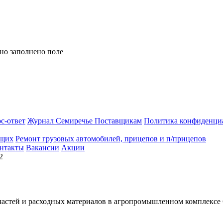
но заполнено поле
с-ответ
Журнал Семиречье
Поставщикам
Политика конфиденци
ющих
Ремонт грузовых автомобилей, прицепов и п/прицепов
нтакты
Вакансии
Акции
2
астей и расходных материалов в агропромышленном комплексе