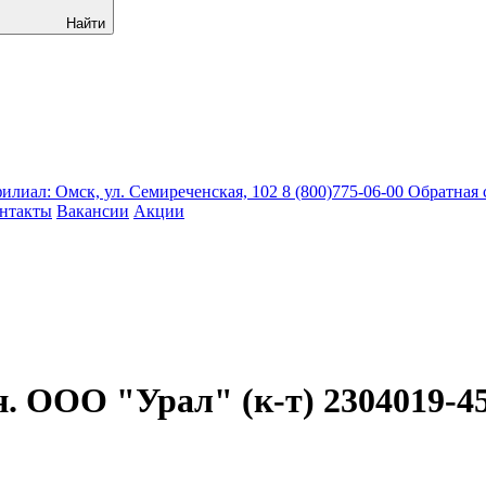
Найти
лиал: Омск, ул. Семиреченская, 102
8 (800)775-06-00
Обратная 
нтакты
Вакансии
Акции
. ООО "Урал" (к-т) 2304019-4