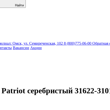
Найти
лиал: Омск, ул. Семиреченская, 102
8 (800)775-06-00
Обратная 
нтакты
Вакансии
Акции
 Patriot серебристый 31622-310