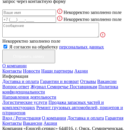
запрос через контактную форму
Некорректно заполнено поле
Некорректно заполнено поле
Некорректно заполнено поле
Я согласен на обработку
персональных данных
О компании
Контакты
Новости
Наши партнеры
Акции
Информация
Доставка и оплата
Гарантии и возврат
Отзывы
Вакансии
Вопрос-ответ
Журнал Семиречье
Поставщикам
Политика
конфиденциальности
Направления деятельности
Логистические услуги
Продажа запасных частей и
комплектующих
Ремонт грузовых автомобилей, прицепов и
п/прицепов
Вход / Регистрация
О компании
Доставка и оплата
Гарантия
Контакты
Вакансии
Акции
Компания «Енисей-сервис»
644016, г. Омск, Семиреченская,