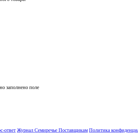
но заполнено поле
с-ответ
Журнал Семиречье
Поставщикам
Политика конфиденци