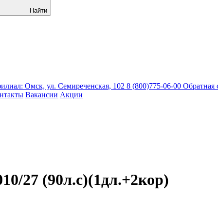
Найти
лиал: Омск, ул. Семиреченская, 102
8 (800)775-06-00
Обратная 
нтакты
Вакансии
Акции
0/27 (90л.с)(1дл.+2кор)