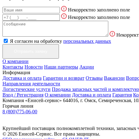
Некорректно заполнено поле
Некорректно заполнено поле
Некоррект
Я согласен на обработку
персональных данных
О компании
Контакты
Новости
Наши партнеры
Акции
Информация
Доставка и оплата
Гарантии и возврат
Отзывы
Вакансии
Вопро
Направления деятельности
Логистические услуги
Продажа запасных частей и комплекту
Вход / Регистрация
О компании
Доставка и оплата
Гарантия
Ко
Компания «Енисей-сервис»
644016, г. Омск, Семиреченская, 10
Горячая линия
8 (800)775-06-00
Крупнейший поставщик полнокомплетной техники, запасных ч
© 2026 Енисей-Сервис. Все права защищены.