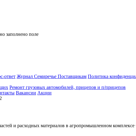
но заполнено поле
с-ответ
Журнал Семиречье
Поставщикам
Политика конфиденци
ющих
Ремонт грузовых автомобилей, прицепов и п/прицепов
нтакты
Вакансии
Акции
2
астей и расходных материалов в агропромышленном комплексе