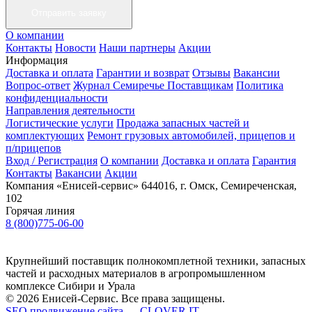
О компании
Контакты
Новости
Наши партнеры
Акции
Информация
Доставка и оплата
Гарантии и возврат
Отзывы
Вакансии
Вопрос-ответ
Журнал Семиречье
Поставщикам
Политика
конфиденциальности
Направления деятельности
Логистические услуги
Продажа запасных частей и
комплектующих
Ремонт грузовых автомобилей, прицепов и
п/прицепов
Вход / Регистрация
О компании
Доставка и оплата
Гарантия
Контакты
Вакансии
Акции
Компания «Енисей-сервис»
644016, г. Омск, Семиреченская,
102
Горячая линия
8 (800)775-06-00
Крупнейший поставщик полнокомплетной техники, запасных
частей и расходных материалов в агропромышленном
комплексе Сибири и Урала
© 2026 Енисей-Сервис. Все права защищены.
SEO продвижение сайта — CLOVER IT