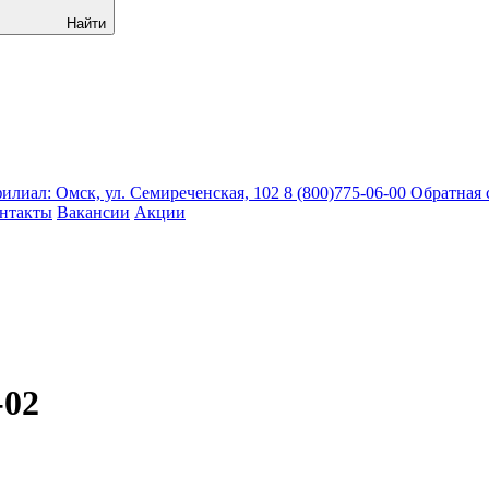
Найти
лиал: Омск, ул. Семиреченская, 102
8 (800)775-06-00
Обратная 
нтакты
Вакансии
Акции
-02