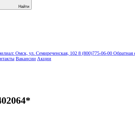
Найти
лиал: Омск, ул. Семиреченская, 102
8 (800)775-06-00
Обратная 
нтакты
Вакансии
Акции
402064*