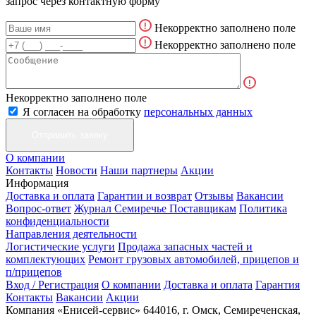
запрос через контактную форму
Некорректно заполнено поле
Некорректно заполнено поле
Некорректно заполнено поле
Я согласен на обработку
персональных данных
О компании
Контакты
Новости
Наши партнеры
Акции
Информация
Доставка и оплата
Гарантии и возврат
Отзывы
Вакансии
Вопрос-ответ
Журнал Семиречье
Поставщикам
Политика
конфиденциальности
Направления деятельности
Логистические услуги
Продажа запасных частей и
комплектующих
Ремонт грузовых автомобилей, прицепов и
п/прицепов
Вход / Регистрация
О компании
Доставка и оплата
Гарантия
Контакты
Вакансии
Акции
Компания «Енисей-сервис»
644016, г. Омск, Семиреченская,