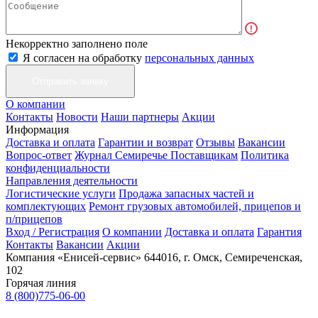
Некорректно заполнено поле
Я согласен на обработку
персональных данных
О компании
Контакты
Новости
Наши партнеры
Акции
Информация
Доставка и оплата
Гарантии и возврат
Отзывы
Вакансии
Вопрос-ответ
Журнал Семиречье
Поставщикам
Политика
конфиденциальности
Направления деятельности
Логистические услуги
Продажа запасных частей и
комплектующих
Ремонт грузовых автомобилей, прицепов и
п/прицепов
Вход / Регистрация
О компании
Доставка и оплата
Гарантия
Контакты
Вакансии
Акции
Компания «Енисей-сервис»
644016, г. Омск, Семиреченская,
102
Горячая линия
8 (800)775-06-00