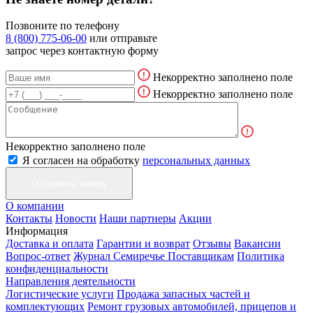
Позвоните по телефону
8 (800) 775-06-00
или отправьте
запрос через контактную форму
Некорректно заполнено поле
Некорректно заполнено поле
Некорректно заполнено поле
Я согласен на обработку
персональных данных
О компании
Контакты
Новости
Наши партнеры
Акции
Информация
Доставка и оплата
Гарантии и возврат
Отзывы
Вакансии
Вопрос-ответ
Журнал Семиречье
Поставщикам
Политика
конфиденциальности
Направления деятельности
Логистические услуги
Продажа запасных частей и
комплектующих
Ремонт грузовых автомобилей, прицепов и