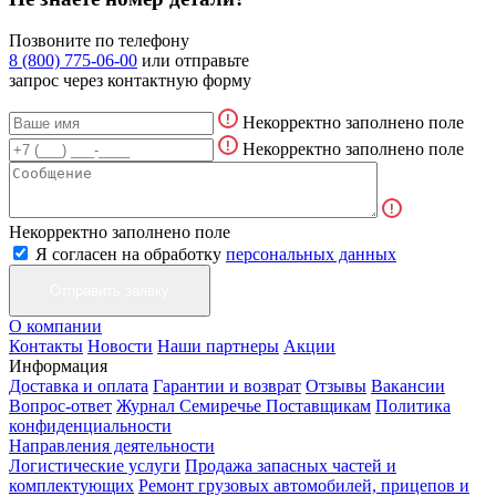
Позвоните по телефону
8 (800) 775-06-00
или отправьте
запрос через контактную форму
Некорректно заполнено поле
Некорректно заполнено поле
Некорректно заполнено поле
Я согласен на обработку
персональных данных
О компании
Контакты
Новости
Наши партнеры
Акции
Информация
Доставка и оплата
Гарантии и возврат
Отзывы
Вакансии
Вопрос-ответ
Журнал Семиречье
Поставщикам
Политика
конфиденциальности
Направления деятельности
Логистические услуги
Продажа запасных частей и
комплектующих
Ремонт грузовых автомобилей, прицепов и