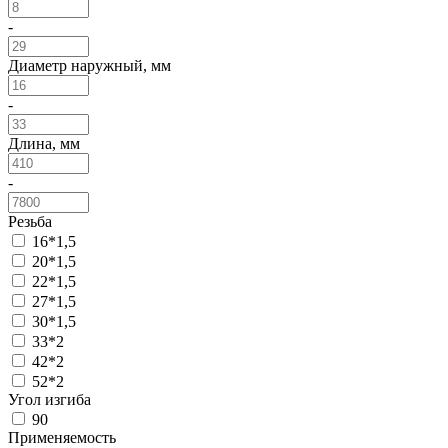
-
Диаметр наружный, мм
-
Длина, мм
-
Резьба
16*1,5
20*1,5
22*1,5
27*1,5
30*1,5
33*2
42*2
52*2
Угол изгиба
90
Применяемость