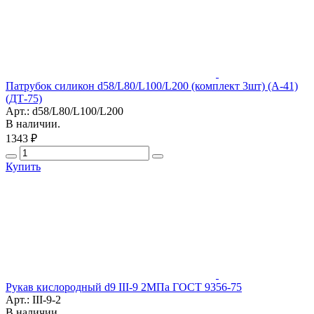
Патрубок силикон d58/L80/L100/L200 (комплект 3шт) (А-41)
(ДТ-75)
Арт.: d58/L80/L100/L200
В наличии.
1343 ₽
Купить
Рукав кислородный d9 III-9 2МПа ГОСТ 9356-75
Арт.: III-9-2
В наличии.