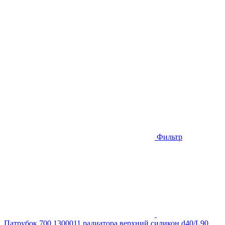
Фильтр
Патрубок 700.1300011 радиатора верхний силикон d40/L90