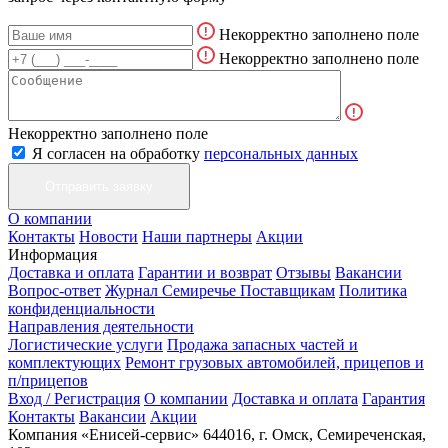
Некорректно заполнено поле
Некорректно заполнено поле
Некорректно заполнено поле
Я согласен на обработку
персональных данных
О компании
Контакты
Новости
Наши партнеры
Акции
Информация
Доставка и оплата
Гарантии и возврат
Отзывы
Вакансии
Вопрос-ответ
Журнал Семиречье
Поставщикам
Политика
конфиденциальности
Направления деятельности
Логистические услуги
Продажа запасных частей и
комплектующих
Ремонт грузовых автомобилей, прицепов и
п/прицепов
Вход / Регистрация
О компании
Доставка и оплата
Гарантия
Контакты
Вакансии
Акции
Компания «Енисей-сервис»
644016, г. Омск, Семиреченская,