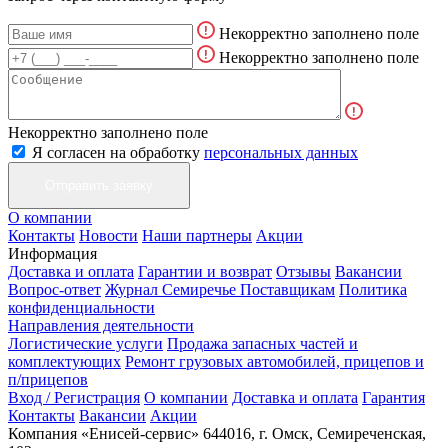
Некорректно заполнено поле
Некорректно заполнено поле
Некорректно заполнено поле
Я согласен на обработку
персональных данных
О компании
Контакты
Новости
Наши партнеры
Акции
Информация
Доставка и оплата
Гарантии и возврат
Отзывы
Вакансии
Вопрос-ответ
Журнал Семиречье
Поставщикам
Политика
конфиденциальности
Направления деятельности
Логистические услуги
Продажа запасных частей и
комплектующих
Ремонт грузовых автомобилей, прицепов и
п/прицепов
Вход / Регистрация
О компании
Доставка и оплата
Гарантия
Контакты
Вакансии
Акции
Компания «Енисей-сервис»
644016, г. Омск, Семиреченская,