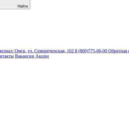
Найти
лиал: Омск, ул. Семиреченская, 102
8 (800)775-06-00
Обратная 
нтакты
Вакансии
Акции