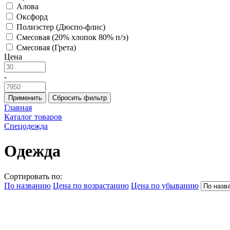
Алова
Оксфорд
Полиэстер (Дюспо-флис)
Смесовая (20% хлопок 80% п/э)
Смесовая (Грета)
Цена
-
Применить
Сбросить фильтр
Главная
Каталог товаров
Спецодежда
Одежда
Сортировать по:
По названию
Цена по возрастанию
Цена по убыванию