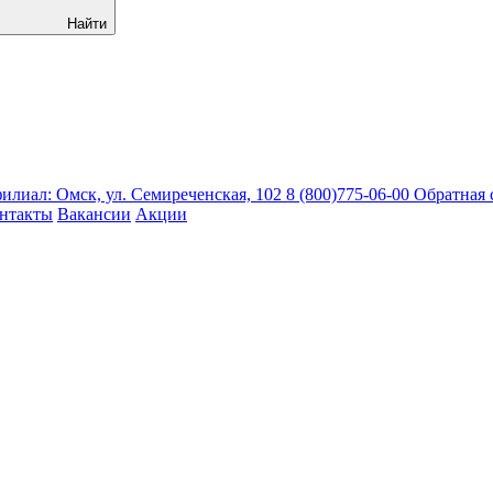
Найти
лиал: Омск, ул. Семиреченская, 102
8 (800)775-06-00
Обратная 
нтакты
Вакансии
Акции