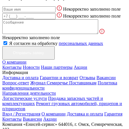
Некорректно заполнено поле
Некорректно заполнено поле
Некорректно заполнено поле
Я согласен на обработку
персональных данных
О компании
Контакты
Новости
Наши партнеры
Акции
Информация
Доставка и оплата
Гарантии и возврат
Отзывы
Вакансии
Вопрос-ответ
Журнал Семиречье
Поставщикам
Политика
конфиденциальности
Направления деятельности
Логистические услуги
Продажа запасных частей и
комплектующих
Ремонт грузовых автомобилей, прицепов и
п/прицепов
Вход / Регистрация
О компании
Доставка и оплата
Гарантия
Контакты
Вакансии
Акции
Компания «Енисей-сервис»
644016, г. Омск, Семиреченская,