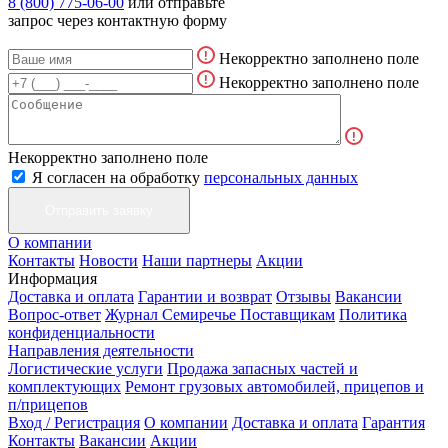
8 (800) 775-06-00
или отправьте
запрос через контактную форму
Некорректно заполнено поле
Некорректно заполнено поле
Некорректно заполнено поле
Я согласен на обработку
персональных данных
О компании
Контакты
Новости
Наши партнеры
Акции
Информация
Доставка и оплата
Гарантии и возврат
Отзывы
Вакансии
Вопрос-ответ
Журнал Семиречье
Поставщикам
Политика
конфиденциальности
Направления деятельности
Логистические услуги
Продажа запасных частей и
комплектующих
Ремонт грузовых автомобилей, прицепов и
п/прицепов
Вход / Регистрация
О компании
Доставка и оплата
Гарантия
Контакты
Вакансии
Акции