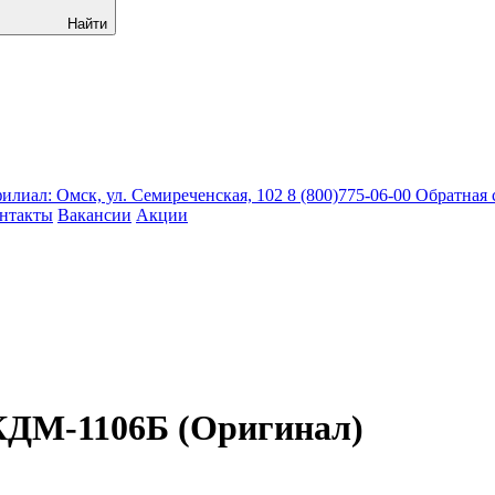
Найти
лиал: Омск, ул. Семиреченская, 102
8 (800)775-06-00
Обратная 
нтакты
Вакансии
Акции
КДМ-1106Б (Оригинал)