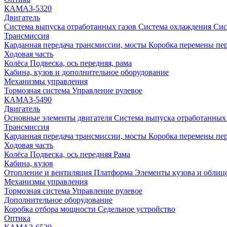
КАМАЗ-5320
Двигатель
Система выпуска отработанных газов
Система охлаждения
Сис
Трансмиссия
Карданная передача трансмиссии, мосты
Коробка перемены пер
Ходовая часть
Колёса
Подвеска, ось передняя, рама
Кабина, кузов и дополнительное оборудование
Механизмы управления
Тормозная система
Управление рулевое
КАМАЗ-5490
Двигатель
Основные элементы двигателя
Система выпуска отработанных 
Трансмиссия
Карданная передача трансмиссии, мосты
Коробка перемены пер
Ходовая часть
Колёса
Подвеска, ось передняя
Рама
Кабина, кузов
Отопление и вентиляция
Платформа
Элементы кузова и облиц
Механизмы управления
Тормозная система
Управление рулевое
Дополнительное оборудование
Коробка отбора мощности
Седельное устройство
Оптика