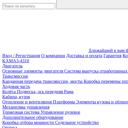
Ближайший к вам фи
Вход / Регистрация
О компании
Доставка и оплата
Гарантия
Ко
КАМАЗ-4310
Двигатель
Основные элементы двигателя
Система выпуска отработанных 
Трансмиссия
Карданная передача трансмиссии, мосты
Коробка перемены пер
Ходовая часть
Колёса
Подвеска, ось передняя
Рама
Кабина, кузов
Отопление и вентиляция
Платформа
Элементы кузова и облиц
Механизмы управления
Тормозная система
Управление рулевое
Дополнительное оборудование
Коробка отбора мощности
Седельное устройство
Оптика