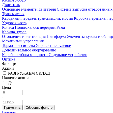
КАМАЗ-6520
Двигатель
Основные элементы двигателя
Система выпуска отработанных 
Трансмиссия
Карданная передача трансмиссии, мосты
Коробка перемены пер
Ходовая часть
Колёса
Подвеска, ось передняя
Рама
Кабина, кузов
Отопление и вентиляция
Платформа
Элементы кузова и облиц
Механизмы управления
Тормозная система
Управление рулевое
Дополнительное оборудование
Коробка отбора мощности
Седельное устройство
Оптика
Фильтр:
Акции
РАЗГРУЖАЕМ СКЛАД
Наличие акции
Да
Цена
-
Применить
Сбросить фильтр
Главная