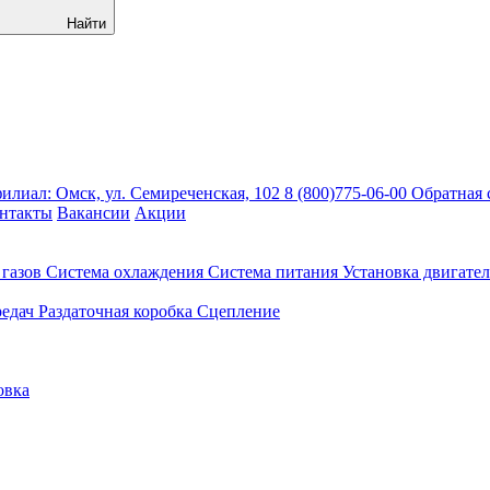
Найти
лиал: Омск, ул. Семиреченская, 102
8 (800)775-06-00
Обратная 
нтакты
Вакансии
Акции
газов
Система охлаждения
Система питания
Установка двигател
едач
Раздаточная коробка
Сцепление
овка