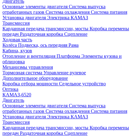
Двигатель
Основные элементы двигателя
Система выпуска
отработанных газов
Система охлаждения
Система питания
Установка двигателя
Электрика КАМАЗ
Трансмиссия
Карданная передача трансмиссии, мосты
Коробка перемены
передач
Раздаточная коробка
Сцепление
Ходовая часть
Колёса
Подвеска, ось передняя
Рама
Кабина, кузов
Отопление и вентиляция
Платформа
Элементы кузова и
облицовка
Механизмы управления
Тормозная система
Управление рулевое
Дополнительное оборудование
Коробка отбора мощности
Седельное устройство
Оптика
КАМАЗ-6520
Двигатель
Основные элементы двигателя
Система выпуска
отработанных газов
Система охлаждения
Система питания
Установка двигателя
Электрика КАМАЗ
Трансмиссия
Карданная передача трансмиссии, мосты
Коробка перемены
передач
Раздаточная коробка
Сцепление