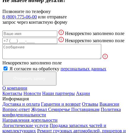
Не знаете номер детали?
Позвоните по телефону
8 (800) 775-06-00
или отправьте
запрос через контактную форму
Некорректно заполнено поле
Некорректно заполнено поле
Некорректно заполнено поле
Я согласен на обработку
персональных данных
О компании
Контакты
Новости
Наши партнеры
Акции
Информация
Доставка и оплата
Гарантии и возврат
Отзывы
Вакансии
Вопрос-ответ
Журнал Семиречье
Поставщикам
Политика
конфиденциальности
Направления деятельности
Логистические услуги
Продажа запасных частей и
комплектующих
Ремонт грузовых автомобилей, прицепов и