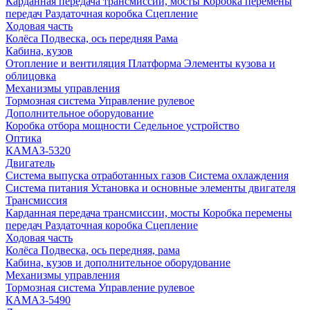
Карданная передача трансмиссии, мосты
Коробка перемены
передач
Раздаточная коробка
Сцепление
Ходовая часть
Колёса
Подвеска, ось передняя
Рама
Кабина, кузов
Отопление и вентиляция
Платформа
Элементы кузова и
облицовка
Механизмы управления
Тормозная система
Управление рулевое
Дополнительное оборудование
Коробка отбора мощности
Седельное устройство
Оптика
КАМАЗ-5320
Двигатель
Система выпуска отработанных газов
Система охлаждения
Система питания
Установка и основные элементы двигателя
Трансмиссия
Карданная передача трансмиссии, мосты
Коробка перемены
передач
Раздаточная коробка
Сцепление
Ходовая часть
Колёса
Подвеска, ось передняя, рама
Кабина, кузов и дополнительное оборудование
Механизмы управления
Тормозная система
Управление рулевое
КАМАЗ-5490