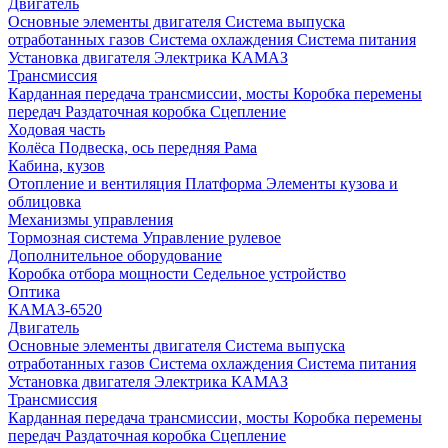
Двигатель
Основные элементы двигателя
Система выпуска
отработанных газов
Система охлаждения
Система питания
Установка двигателя
Электрика КАМАЗ
Трансмиссия
Карданная передача трансмиссии, мосты
Коробка перемены
передач
Раздаточная коробка
Сцепление
Ходовая часть
Колёса
Подвеска, ось передняя
Рама
Кабина, кузов
Отопление и вентиляция
Платформа
Элементы кузова и
облицовка
Механизмы управления
Тормозная система
Управление рулевое
Дополнительное оборудование
Коробка отбора мощности
Седельное устройство
Оптика
КАМАЗ-6520
Двигатель
Основные элементы двигателя
Система выпуска
отработанных газов
Система охлаждения
Система питания
Установка двигателя
Электрика КАМАЗ
Трансмиссия
Карданная передача трансмиссии, мосты
Коробка перемены
передач
Раздаточная коробка
Сцепление