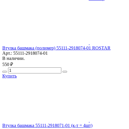
Втулка башмака (полимер) 55111-2918074-01 ROSTAR
Арт.: 55111-2918074-01
В наличии.
550 ₽
Купить
Втулка башмака 55111-2918071-01 (к-т = 4шт)