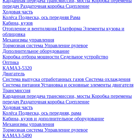
Карданная передача трансмиссии, мосты
Коробка перемены
передач
Раздаточная коробка
Сцепление
Ходовая часть
Колёса
Подвеска, ось передняя
Рама
Кабина, кузов
Отопление и вентиляция
Платформа
Элементы кузова и
облицовка
Механизмы управления
Тормозная система
Управление рулевое
Дополнительное оборудование
Коробка отбора мощности
Седельное устройство
Оптика
КАМАЗ-5320
Двигатель
Система выпуска отработанных газов
Система охлаждения
Система питания
Установка и основные элементы двигателя
Трансмиссия
Карданная передача трансмиссии, мосты
Коробка перемены
передач
Раздаточная коробка
Сцепление
Ходовая часть
Колёса
Подвеска, ось передняя, рама
Кабина, кузов и дополнительное оборудование
Механизмы управления
Тормозная система
Управление рулевое
КАМАЗ-5490