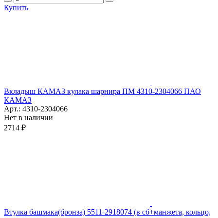
Купить
Вкладыш КАМАЗ кулака шарнира ПМ 4310-2304066 ПАО
КАМАЗ
Арт.: 4310-2304066
Нет в наличии
2714 ₽
Втулка башмака(бронза) 5511-2918074 (в сб+манжета, кольцо,