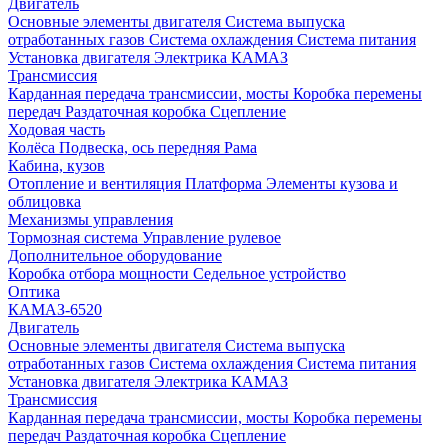
Двигатель
Основные элементы двигателя
Система выпуска
отработанных газов
Система охлаждения
Система питания
Установка двигателя
Электрика КАМАЗ
Трансмиссия
Карданная передача трансмиссии, мосты
Коробка перемены
передач
Раздаточная коробка
Сцепление
Ходовая часть
Колёса
Подвеска, ось передняя
Рама
Кабина, кузов
Отопление и вентиляция
Платформа
Элементы кузова и
облицовка
Механизмы управления
Тормозная система
Управление рулевое
Дополнительное оборудование
Коробка отбора мощности
Седельное устройство
Оптика
КАМАЗ-6520
Двигатель
Основные элементы двигателя
Система выпуска
отработанных газов
Система охлаждения
Система питания
Установка двигателя
Электрика КАМАЗ
Трансмиссия
Карданная передача трансмиссии, мосты
Коробка перемены
передач
Раздаточная коробка
Сцепление