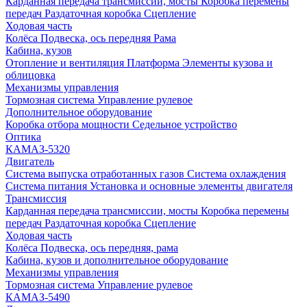
Карданная передача трансмиссии, мосты
Коробка перемены
передач
Раздаточная коробка
Сцепление
Ходовая часть
Колёса
Подвеска, ось передняя
Рама
Кабина, кузов
Отопление и вентиляция
Платформа
Элементы кузова и
облицовка
Механизмы управления
Тормозная система
Управление рулевое
Дополнительное оборудование
Коробка отбора мощности
Седельное устройство
Оптика
КАМАЗ-5320
Двигатель
Система выпуска отработанных газов
Система охлаждения
Система питания
Установка и основные элементы двигателя
Трансмиссия
Карданная передача трансмиссии, мосты
Коробка перемены
передач
Раздаточная коробка
Сцепление
Ходовая часть
Колёса
Подвеска, ось передняя, рама
Кабина, кузов и дополнительное оборудование
Механизмы управления
Тормозная система
Управление рулевое
КАМАЗ-5490