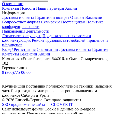
О компании
Контакты
Новости
Наши партнеры
Акции
Информация
Доставка и оплата
Гарантии и возврат
Отзывы
Вакансии
Вопрос-ответ
Журнал Семиречье
Поставщикам
Политика
конфиденциальности
Направления деятельности
Логистические услуги
Продажа запасных частей и
комплектующих
Ремонт грузовых автомобилей, прицепов и
п/прицепов
Вход / Регистрация
О компании
Доставка и оплата
Гарантия
Контакты
Вакансии
Акции
Компания «Енисей-сервис»
644016, г. Омск, Семиреченская,
102
Горячая линия
8 (800)775-06-00
Крупнейший поставщик полнокомплетной техники, запасных
частей и расходных материалов в агропромышленном
комплексе Сибири и Урала
© 2026 Енисей-Сервис. Все права защищены.
SEO продвижение сайта — CLOVER IT
Сайт использует файлы Cookie и данные об ip-адресе
пользователя. Продолжая пользоваться сайтом, вы